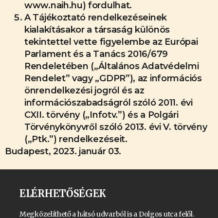
www.naih.hu) fordulhat.
A Tájékoztató rendelkezéseinek
kialakításakor a társaság különös
tekintettel vette figyelembe az Európai
Parlament és a Tanács 2016/679
Rendeletében („Általános Adatvédelmi
Rendelet” vagy „GDPR”), az információs
önrendelkezési jogról és az
információszabadságról szóló 2011. évi
CXII. törvény („Infotv.”) és a Polgári
Törvénykönyvről szóló 2013. évi V. törvény
(„Ptk.”) rendelkezéseit.
Budapest, 2023. január 03.
ELÉRHETŐSÉGEK
Megközelíthető a hátsó udvarból is a Dolgos utca felől.