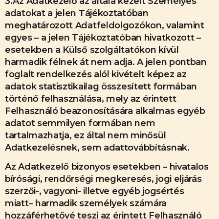
3.Az Adatkezelő az általa kezelt Személyes
adatokat a jelen Tájékoztatóban
meghatározott Adatfeldolgozókon, valamint
egyes – a jelen Tájékoztatóban hivatkozott –
esetekben a Külső szolgáltatókon kívül
harmadik félnek át nem adja. A jelen pontban
foglalt rendelkezés alól kivételt képez az
adatok statisztikailag összesített formában
történő felhasználása, mely az érintett
Felhasználó beazonosítására alkalmas egyéb
adatot semmilyen formában nem
tartalmazhatja, ez által nem minősül
Adatkezelésnek, sem adattovábbításnak.
Az Adatkezelő bizonyos esetekben – hivatalos
bírósági, rendőrségi megkeresés, jogi eljárás
szerzői-, vagyoni- illetve egyéb jogsértés
miatt– harmadik személyek számára
hozzáférhetővé teszi az érintett Felhasználó