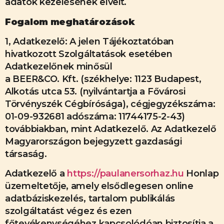
adatok kezelésének elveit.
Fogalom meghatározások
1, Adatkezelő: A jelen Tájékoztatóban
hivatkozott Szolgáltatások esetében
Adatkezelőnek minősül
a BEER&CO. Kft. (székhelye: 1123 Budapest,
Alkotás utca 53. (nyilvántartja a Fővárosi
Törvényszék Cégbírósága), cégjegyzékszáma:
01-09-932681 adószáma: 11744175-2-43)
továbbiakban, mint Adatkezelő. Az Adatkezelő
Magyarországon bejegyzett gazdasági
társaság.
Adatkezelő a
https://paulanersorhaz.hu
Honlap
üzemeltetője, amely elsődlegesen online
adatbáziskezelés, tartalom publikálás
szolgáltatást végez és ezen
főtevékenységéhez kapcsolódóan biztosítja a