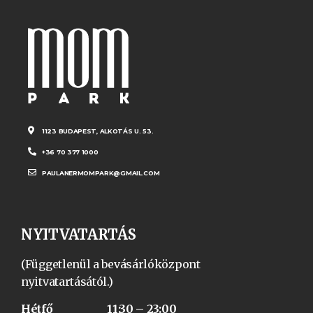
1123 BUDAPEST, ALKOTÁS U. 53.
+36 70 377 1000
PAULANERMOMPARK@GMAIL.COM
NYITVATARTÁS
(Függetlenül a bevásárlóközpont
nyitvatartásától.)
Hétfő 11:30 – 23:00