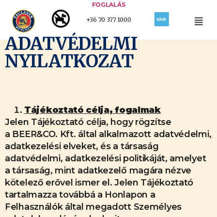
FOGLALÁS
+36 70 377 1000
ADATVÉDELMI
NYILATKOZAT
Tájékoztató célja, fogalmak
Jelen Tájékoztató célja, hogy rögzítse
a BEER&CO. Kft. által alkalmazott adatvédelmi,
adatkezelési elveket, és a társaság
adatvédelmi, adatkezelési politikáját, amelyet
a társaság, mint adatkezelő magára nézve
kötelező erővel ismer el. Jelen Tájékoztató
tartalmazza továbbá a Honlapon a
Felhasználók által megadott Személyes