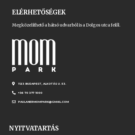
ELÉRHETŐSÉGEK
Megközelíthető a hátsó udvarból is a Dolgos utca felől.
1123 BUDAPEST, ALKOTÁS U. 53.
+36 70 377 1000
PAULANERMOMPARK@GMAIL.COM
NYITVATARTÁS