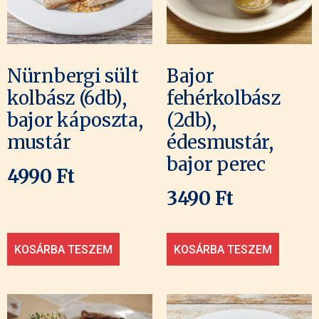
Nürnbergi sült
Bajor
kolbász (6db),
fehérkolbász
bajor káposzta,
(2db),
mustár
édesmustár,
bajor perec
4990
Ft
3490
Ft
KOSÁRBA TESZEM
KOSÁRBA TESZEM