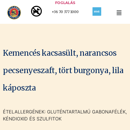
FOGLALÁS
+36 70 377 1000
Kemencés kacsasült, narancsos
pecsenyeszaft, tört burgonya, lila
káposzta
ÉTELALLERGÉNEK: GLUTÉNTARTALMÚ GABONAFÉLÉK,
KÉNDIOXID ÉS SZULFITOK