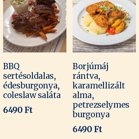
BBQ
Borjúmáj
sertésoldalas,
rántva,
édesburgonya,
karamellizált
coleslaw saláta
alma,
petrezselymes
6490
Ft
burgonya
6490
Ft