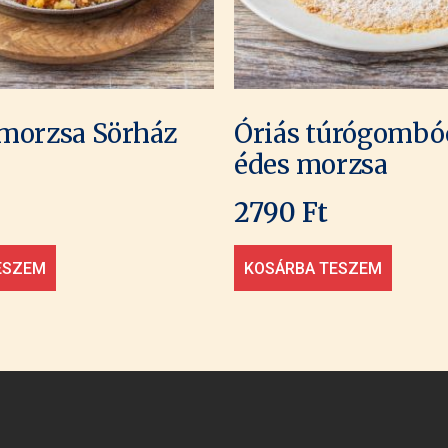
morzsa Sörház
Óriás túrógombóc,
édes morzsa
2790
Ft
ESZEM
KOSÁRBA TESZEM