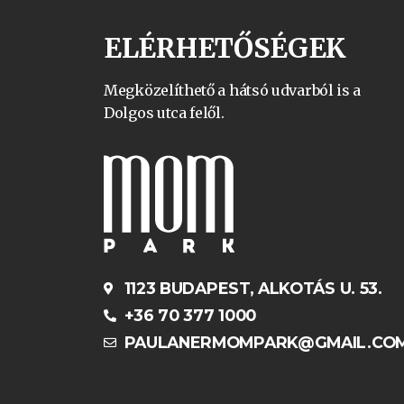
ELÉRHETŐSÉGEK
Megközelíthető a hátsó udvarból is a
Dolgos utca felől.
1123 BUDAPEST, ALKOTÁS U. 53.
+36 70 377 1000
PAULANERMOMPARK@GMAIL.CO