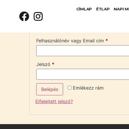
CÍMLAP
ÉTLAP
NAPI 
Belépés
Felhasználónév vagy Email cím
*
Jelszó
*
Emlékezz rám
Belépés
Elfelejtett jelszó?