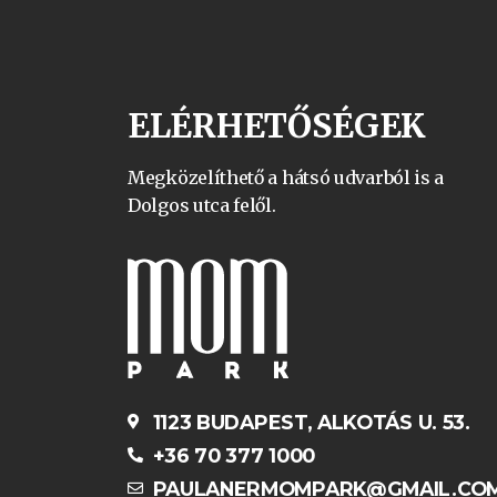
ELÉRHETŐSÉGEK
Megközelíthető a hátsó udvarból is a
Dolgos utca felől.
1123 BUDAPEST, ALKOTÁS U. 53.
+36 70 377 1000
PAULANERMOMPARK@GMAIL.CO